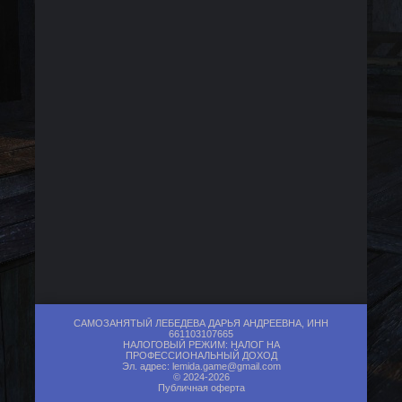
САМОЗАНЯТЫЙ ЛЕБЕДЕВА ДАРЬЯ АНДРЕЕВНА, ИНН
661103107665
НАЛОГОВЫЙ РЕЖИМ: НАЛОГ НА
ПРОФЕССИОНАЛЬНЫЙ ДОХОД
Эл. адрес:
lemida.game@gmail.com
© 2024-2026
Публичная оферта