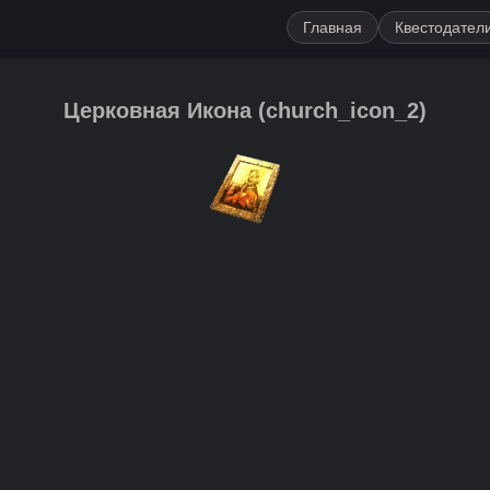
Главная
Квестодател
Церковная Икона
(
church_icon_2
)