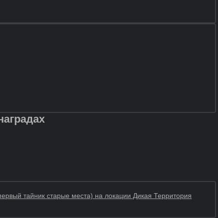
наградах
 первый тайник старые места) на локации Дикая Территория