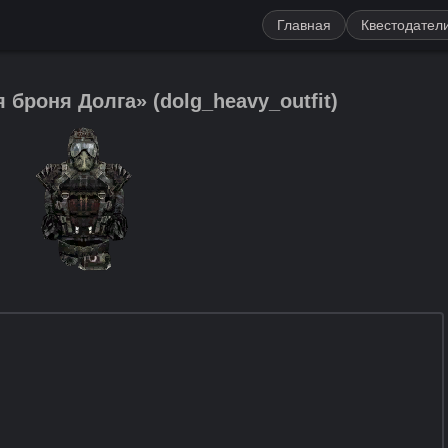
Главная
Квестодател
 броня Долга»
(
dolg_heavy_outfit
)