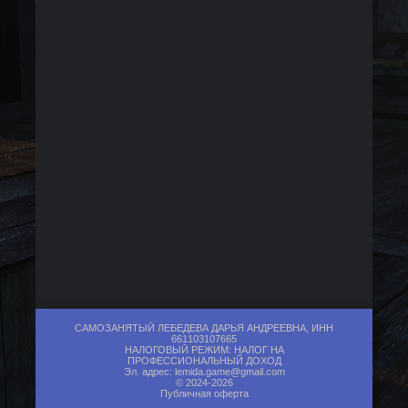
САМОЗАНЯТЫЙ ЛЕБЕДЕВА ДАРЬЯ АНДРЕЕВНА, ИНН
661103107665
НАЛОГОВЫЙ РЕЖИМ: НАЛОГ НА
ПРОФЕССИОНАЛЬНЫЙ ДОХОД
Эл. адрес:
lemida.game@gmail.com
© 2024-2026
Публичная оферта