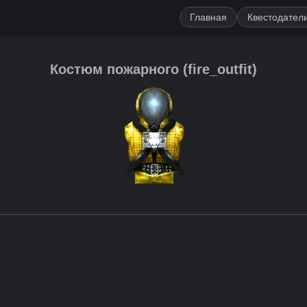
Главная
Квестодател
Костюм пожарного
(
fire_outfit
)