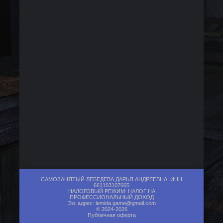
САМОЗАНЯТЫЙ ЛЕБЕДЕВА ДАРЬЯ АНДРЕЕВНА, ИНН
661103107665
НАЛОГОВЫЙ РЕЖИМ: НАЛОГ НА
ПРОФЕССИОНАЛЬНЫЙ ДОХОД
Эл. адрес:
lemida.game@gmail.com
© 2024-2026
Публичная оферта