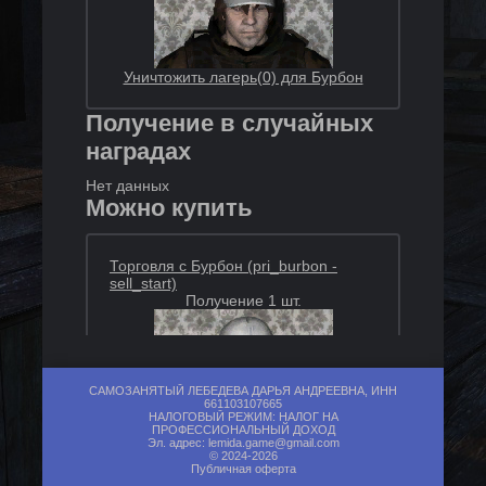
Уничтожить лагерь(0) для Бурбон
Получение в случайных
наградах
Нет данных
Можно купить
Торговля с Бурбон (pri_burbon -
sell_start)
Получение 1 шт.
САМОЗАНЯТЫЙ ЛЕБЕДЕВА ДАРЬЯ АНДРЕЕВНА, ИНН
661103107665
НАЛОГОВЫЙ РЕЖИМ: НАЛОГ НА
ПРОФЕССИОНАЛЬНЫЙ ДОХОД
Эл. адрес:
lemida.game@gmail.com
+
© 2024-2026
Публичная оферта