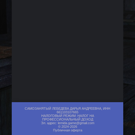
САМОЗАНЯТЫЙ ЛЕБЕДЕВА ДАРЬЯ АНДРЕЕВНА, ИНН
661103107665
НАЛОГОВЫЙ РЕЖИМ: НАЛОГ НА
ПРОФЕССИОНАЛЬНЫЙ ДОХОД
Эл. адрес:
lemida.game@gmail.com
© 2024-2026
Публичная оферта