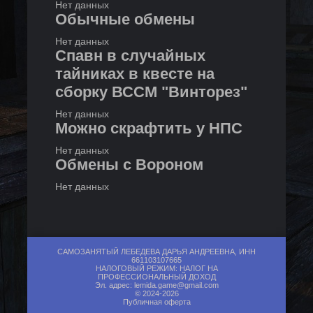
Нет данных
Обычные обмены
Нет данных
Спавн в случайных
тайниках в квесте на
сборку ВССМ "Винторез"
Нет данных
Можно скрафтить у НПС
Нет данных
Обмены с Вороном
Нет данных
САМОЗАНЯТЫЙ ЛЕБЕДЕВА ДАРЬЯ АНДРЕЕВНА, ИНН
661103107665
НАЛОГОВЫЙ РЕЖИМ: НАЛОГ НА
ПРОФЕССИОНАЛЬНЫЙ ДОХОД
Эл. адрес:
lemida.game@gmail.com
© 2024-2026
Публичная оферта