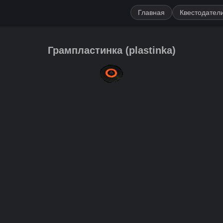
Главная
Квестодател
Грампластинка
(
plastinka
)