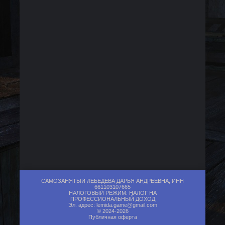
САМОЗАНЯТЫЙ ЛЕБЕДЕВА ДАРЬЯ АНДРЕЕВНА, ИНН
661103107665
НАЛОГОВЫЙ РЕЖИМ: НАЛОГ НА
ПРОФЕССИОНАЛЬНЫЙ ДОХОД
Эл. адрес:
lemida.game@gmail.com
© 2024-2026
Публичная оферта