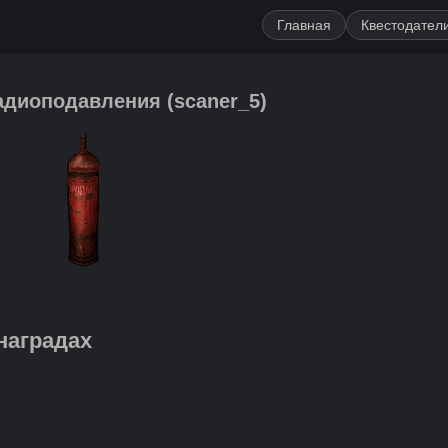
Главная
Квестодател
адиоподавления
(
scaner_5
)
наградах