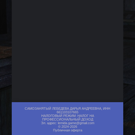
САМОЗАНЯТЫЙ ЛЕБЕДЕВА ДАРЬЯ АНДРЕЕВНА, ИНН
661103107665
НАЛОГОВЫЙ РЕЖИМ: НАЛОГ НА
ПРОФЕССИОНАЛЬНЫЙ ДОХОД
Эл. адрес:
lemida.game@gmail.com
© 2024-2026
Публичная оферта