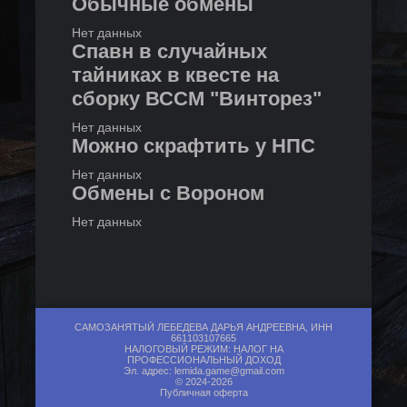
Обычные обмены
Нет данных
Спавн в случайных
тайниках в квесте на
сборку ВССМ "Винторез"
Нет данных
Можно скрафтить у НПС
Нет данных
Обмены с Вороном
Нет данных
САМОЗАНЯТЫЙ ЛЕБЕДЕВА ДАРЬЯ АНДРЕЕВНА, ИНН
661103107665
НАЛОГОВЫЙ РЕЖИМ: НАЛОГ НА
ПРОФЕССИОНАЛЬНЫЙ ДОХОД
Эл. адрес:
lemida.game@gmail.com
© 2024-2026
Публичная оферта