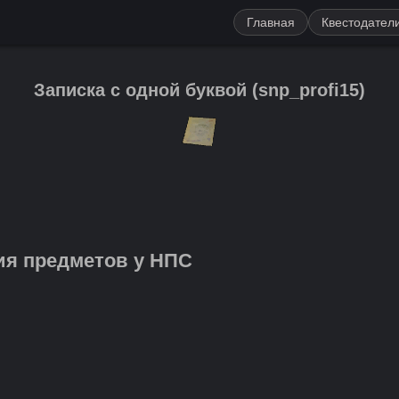
Главная
Квестодател
Записка с одной буквой
(
snp_profi15
)
ия предметов у НПС