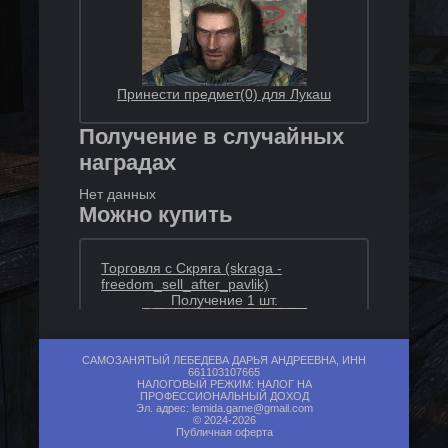
Принести предмет(0) для Лукаш
Получение в случайных
наградах
Нет данных
Можно купить
Торговля с Скряга (skraga -
freedom_sell_after_pavlik)
Получение 1 шт.
САМОЗАНЯТЫЙ ЛЕБЕДЕВА ДАРЬЯ АНДРЕЕВНА, ИНН
661103107665
НАЛОГОВЫЙ РЕЖИМ: НАЛОГ НА
ПРОФЕССИОНАЛЬНЫЙ ДОХОД
Эл. адрес:
lemida.game@gmail.com
© 2024-2026
Публичная оферта
+