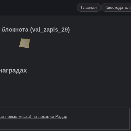
Главная
Квестодател
 блокнота
(
val_zapis_29
)
наградах
дар новые места) на локации Радар