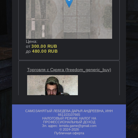
Цена
:
от
300.00
RUB
до
480.00
RUB
Торговля с Скряга (freedom_generic_buy)
САМОЗАНЯТЫЙ ЛЕБЕДЕВА ДАРЬЯ АНДРЕЕВНА, ИНН
661103107665
+
НАЛОГОВЫЙ РЕЖИМ: НАЛОГ НА
ПРОФЕССИОНАЛЬНЫЙ ДОХОД
−
Эл. адрес:
lemida.game@gmail.com
© 2024-2026
Публичная оферта