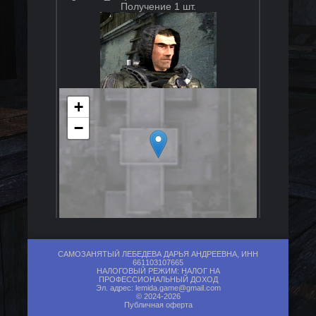
Получение 1 шт.
+
−
Вероятность появления в продаже:
0.80
САМОЗАНЯТЫЙ ЛЕБЕДЕВА ДАРЬЯ АНДРЕЕВНА, ИНН
Кол-во в продаже: 1
661103107665
Цена: от 800.00₽ до 800.00₽
НАЛОГОВЫЙ РЕЖИМ: НАЛОГ НА
ПРОФЕССИОНАЛЬНЫЙ ДОХОД
Эл. адрес:
lemida.game@gmail.com
© 2024-2026
Публичная оферта
Торговля с Сидорович (sidor -