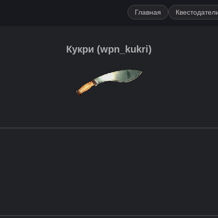
Главная
Квестодател
Кукри
(
wpn_kukri
)