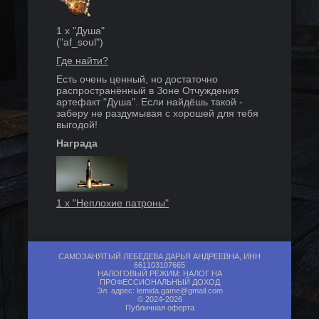
1
x
"Душа"
("
af_soul
")
Где найти?
Есть очень ценный, но достаточно
распространённый в Зоне Отчуждения
артефакт "Душа". Если найдёшь такой -
заберу не раздумывая с хорошей для тебя
выгодой!
Награда
1
x "
Неплохие патроны
"
САМОЗАНЯТЫЙ ЛЕБЕДЕВА ДАРЬЯ АНДРЕЕВНА, ИНН
Цель
661103107665
НАЛОГОВЫЙ РЕЖИМ: НАЛОГ НА
ПРОФЕССИОНАЛЬНЫЙ ДОХОД
Эл. адрес:
lemida.game@gmail.com
© 2024-2026
Публичная оферта