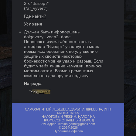
2
x
"Выверт"
("
af_vyvert
")
Где найти?
Условия
Должен быть инфопоршень
dolgovazyi_voen2_done
Порошок с измельчённого в пыль
артефакта "Выверт" участвует в моих
новых исследованиях по улучшению
защитных свойств некоторых
бронекостюмов на удар и разрыв. Если
будут у тебя лишние камушки, приноси
мелким оптом. Взамен ремонтных
комплектов для оружия подкину.
Награда
3
x
Ремнабор оружия
САМОЗАНЯТЫЙ ЛЕБЕДЕВА ДАРЬЯ АНДРЕЕВНА, ИНН
661103107665
("
repair_item_weapon
")
НАЛОГОВЫЙ РЕЖИМ: НАЛОГ НА
Где нужен?
ПРОФЕССИОНАЛЬНЫЙ ДОХОД
Эл. адрес:
lemida.game@gmail.com
© 2024-2026
Публичная оферта