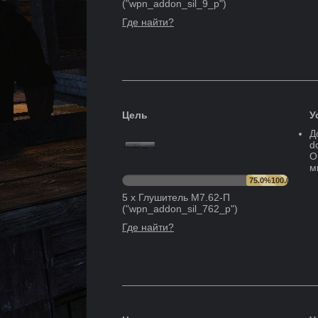
("
wpn_addon_sil_9_p
")
Где найти?
Цель
У
Д
d
О
м
75.0
%
100.0
%
5
x
Глушитель М7.62-П
("
wpn_addon_sil_762_p
")
Где найти?