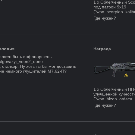
1
x
Облегчённый Sco
под патрон 9х19
("
wpn_scorpion_kalib
Где нужен?
словия
Награда
олжен быть инфопоршень
olgovazyi_voen2_done
, сталкер. Ну хоть ты бы мог доставить
не немного глушителей М7.62-П?
1
x
Облегчённый ПП
улучшенной кучност
("
wpn_bizon_otdaca_
Где нужен?