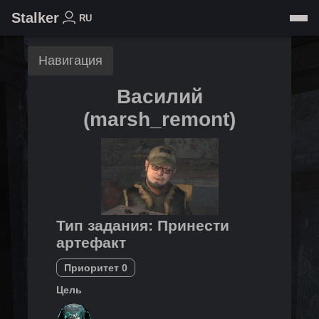
Stalker
RU
Навигация
Василий
(
marsh_remont
)
Тип задания
:
Принести
артефакт
Приоритет
0
Цель