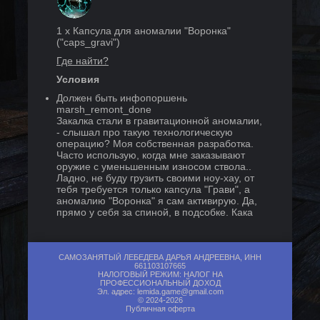
1
x
Капсула для аномалии "Воронка"
("
caps_gravi
")
Где найти?
Условия
Должен быть инфопоршень
marsh_remont_done
Закалка стали в гравитационной аномалии,
- слышал про такую технологическую
операцию? Моя собственная разработка.
Часто использую, когда мне заказывают
оружие с уменьшенным износом ствола..
Ладно, не буду грузить своими ноу-хау, от
тебя требуется только капсула "Грави", а
аномалию "Воронка" я сам активирую. Да,
прямо у себя за спиной, в подсобке. Кака
раз краями она мне пятки почешет, уж
очень болят в последнее время.
Награда
САМОЗАНЯТЫЙ ЛЕБЕДЕВА ДАРЬЯ АНДРЕЕВНА, ИНН
661103107665
НАЛОГОВЫЙ РЕЖИМ: НАЛОГ НА
ПРОФЕССИОНАЛЬНЫЙ ДОХОД
Эл. адрес:
lemida.game@gmail.com
© 2024-2026
Публичная оферта
1
x
Граната «Воронёнок»