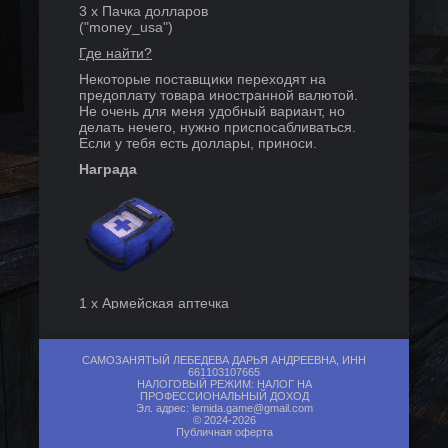
3
x
Пачка долларов
("
money_usa
")
Где найти?
Некоторые поставщики переходят на
предоплату товара иностранной валютой.
Не очень для меня удобный вариант, но
делать нечего, нужно приспосабливаться.
Если у тебя есть доллары, приноси.
Награда
1
x
Армейская аптечка
("
medkit_army
")
Где нужен?
САМОЗАНЯТЫЙ ЛЕБЕДЕВА ДАРЬЯ АНДРЕЕВНА, ИНН
661103107665
НАЛОГОВЫЙ РЕЖИМ: НАЛОГ НА
ПРОФЕССИОНАЛЬНЫЙ ДОХОД
Эл. адрес:
lemida.game@gmail.com
© 2024-2026
1
x
«Геркулес»
Публичная оферта
("
drug_booster
")